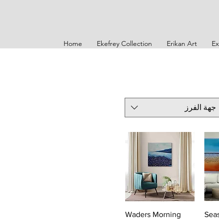
Home
Ekefrey Collection
Erikan Art
Ex
جهة الفرز
Waders Morning
Seas