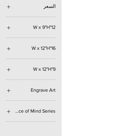
السعر
12"W x 9"H
16"W x 12"H
9"W x 12"H
Engrave Art
Engrave1
Engrave10
Peace of Mind Series
Engrave2
Engrave3
PoM10
Engrave4
PoM12