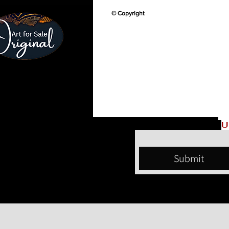
© Copyright
U
Submit