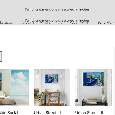
Painting dimensions measured in inches
Painting dimensions measured in inches
hibitions
About The Artists
CV
Social Media
Press/Even
ide Social
Urban Street - I
Urban Street - II